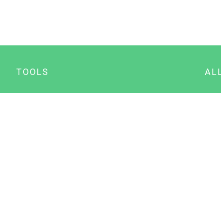
TOOLS
AL
Datenschutz Generator
A
Impressum Generator
B
Datenschutz Manager
Consent Manager
Content Marketing Manager
NewsAI WordPress Plugin