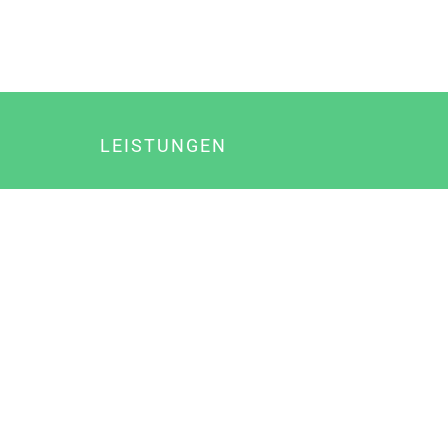
LEISTUNGEN
Online Marketing
Content Marketing
Content Marketing Abos
Content Marketing für Ärzte
Suchmaschinenoptimierung
Social Media Marketing