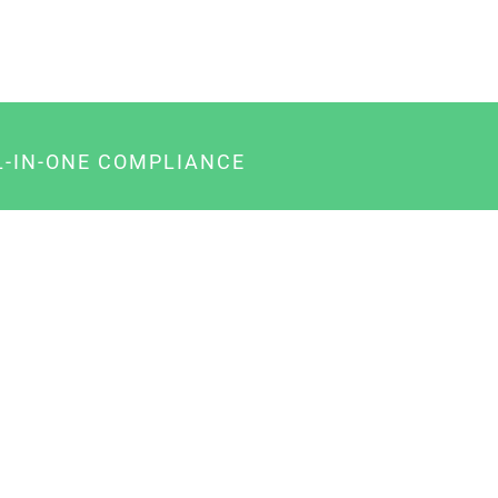
L-IN-ONE COMPLIANCE
gency-Paket für Agenturen
usiness-Paket für Unternehmer