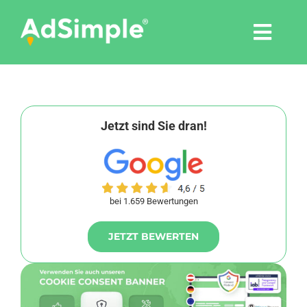
Skip
to
Togg
content
Navi
Leistungen
Tools
Jetzt sind Sie dran!
Pressemitteilungen
bei 1.659 Bewertungen
Shop
JETZT BEWERTEN
Agentur
Blog