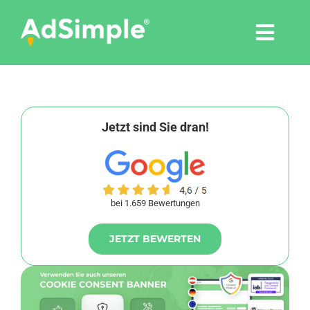
Skip
to
Togg
content
Navi
Leistungen
Tools
Jetzt sind Sie dran!
Pressemitteilungen
bei 1.659 Bewertungen
Shop
JETZT BEWERTEN
Agentur
Blog