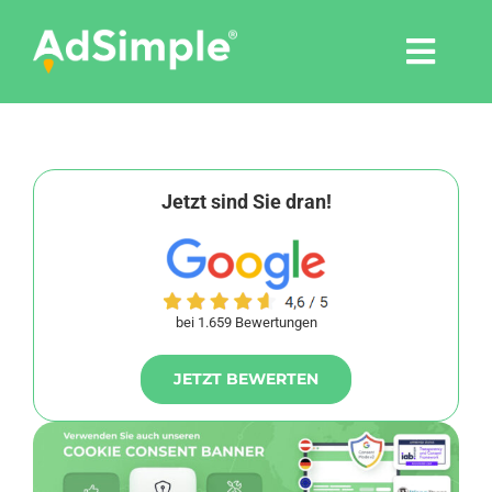
Skip
to
Togg
content
Navi
Leistungen
Tools
Jetzt sind Sie dran!
Pressemitteilungen
bei 1.659 Bewertungen
Shop
JETZT BEWERTEN
Agentur
Blog