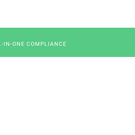
L-IN-ONE COMPLIANCE
gency-Paket für Agenturen
usiness-Paket für Unternehmer