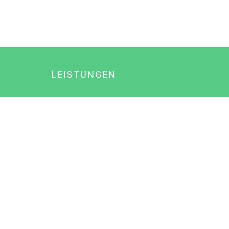
LEISTUNGEN
Online Marketing
Content Marketing
Content Marketing Abos
Content Marketing für Ärzte
Suchmaschinenoptimierung
Social Media Marketing