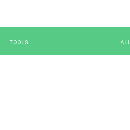
TOOLS
AL
Datenschutz Generator
A
Impressum Generator
B
Datenschutz Manager
Consent Manager
Content Marketing Manager
NewsAI WordPress Plugin