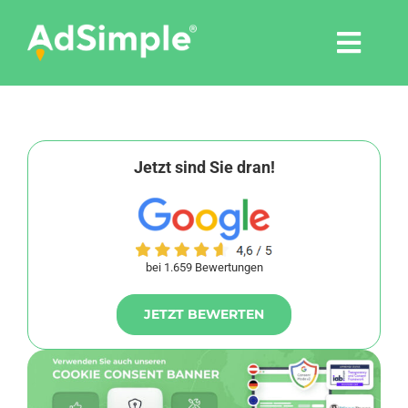
Skip
to
Togg
content
Navi
Leistungen
Tools
Jetzt sind Sie dran!
Pressemitteilungen
bei 1.659 Bewertungen
Shop
JETZT BEWERTEN
Agentur
Blog