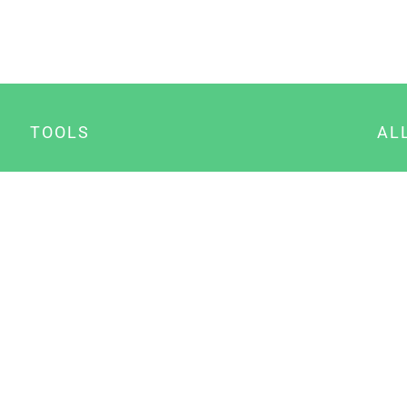
TOOLS
AL
Datenschutz Generator
A
Impressum Generator
B
Datenschutz Manager
Consent Manager
Content Marketing Manager
NewsAI WordPress Plugin