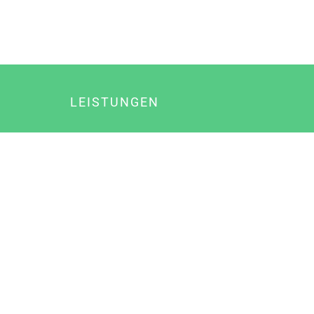
LEISTUNGEN
Online Marketing
Content Marketing
Content Marketing Abos
Content Marketing für Ärzte
Suchmaschinenoptimierung
Social Media Marketing