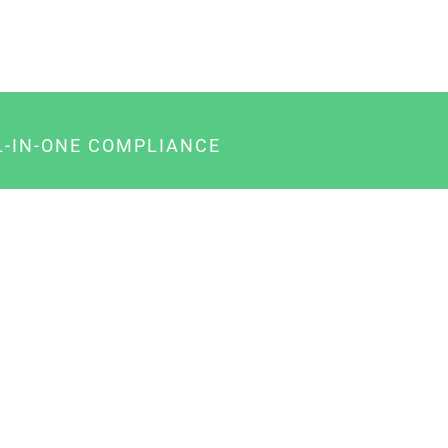
L-IN-ONE COMPLIANCE
gency-Paket für Agenturen
usiness-Paket für Unternehmer