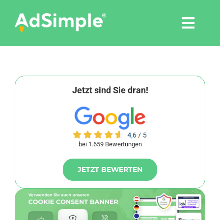
Skip
to
Togg
content
Navi
Leistungen
Tools
Jetzt sind Sie dran!
Pressemitteilungen
bei 1.659 Bewertungen
Shop
JETZT BEWERTEN
Agentur
Blog