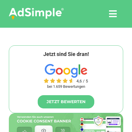
Skip
to
Togg
content
Navi
Leistungen
Tools
Jetzt sind Sie dran!
Pressemitteilungen
bei 1.659 Bewertungen
Shop
JETZT BEWERTEN
Agentur
Blog