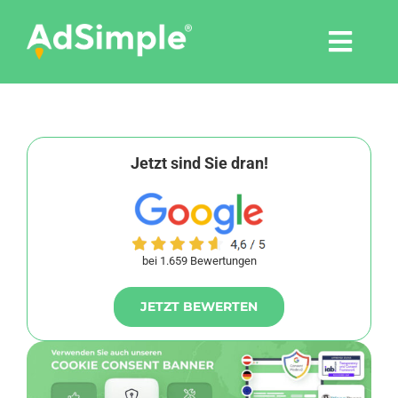
Skip
to
Togg
content
Navi
Leistungen
Tools
Jetzt sind Sie dran!
Pressemitteilungen
bei 1.659 Bewertungen
Shop
JETZT BEWERTEN
Agentur
Blog