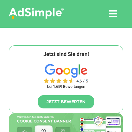
Skip
to
Togg
content
Navi
Leistungen
Tools
Jetzt sind Sie dran!
Pressemitteilungen
bei 1.659 Bewertungen
Shop
JETZT BEWERTEN
Agentur
Blog