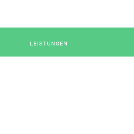
LEISTUNGEN
Online Marketing
Content Marketing
Content Marketing Abos
Content Marketing für Ärzte
Suchmaschinenoptimierung
Social Media Marketing