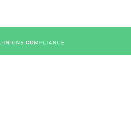
L-IN-ONE COMPLIANCE
gency-Paket für Agenturen
usiness-Paket für Unternehmer