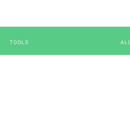
TOOLS
AL
Datenschutz Generator
A
Impressum Generator
B
Datenschutz Manager
Consent Manager
Content Marketing Manager
NewsAI WordPress Plugin