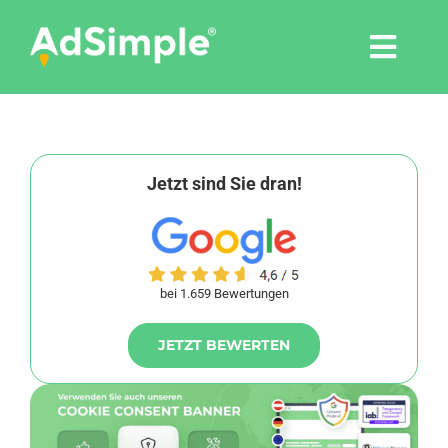
Skip
to
Togg
content
Navi
Leistungen
Tools
Jetzt sind Sie dran!
Pressemitteilungen
bei 1.659 Bewertungen
Shop
JETZT BEWERTEN
Agentur
Blog