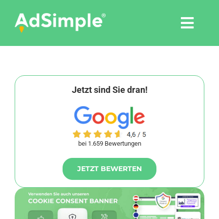
Skip
to
Togg
content
Navi
Leistungen
Tools
Jetzt sind Sie dran!
Pressemitteilungen
bei 1.659 Bewertungen
Shop
JETZT BEWERTEN
Agentur
Blog