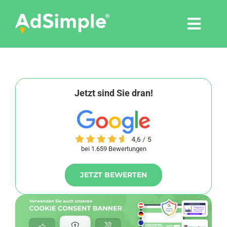
Skip
to
Togg
content
Navi
Leistungen
Tools
Jetzt sind Sie dran!
Pressemitteilungen
bei 1.659 Bewertungen
Shop
JETZT BEWERTEN
Agentur
Blog