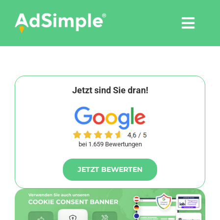
Skip
to
Togg
content
Navi
Leistungen
Tools
Jetzt sind Sie dran!
Pressemitteilungen
bei 1.659 Bewertungen
Shop
JETZT BEWERTEN
Agentur
Blog