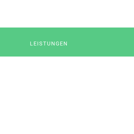
LEISTUNGEN
Online Marketing
Content Marketing
Content Marketing Abos
Content Marketing für Ärzte
Suchmaschinenoptimierung
Social Media Marketing