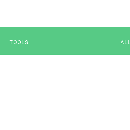
TOOLS
AL
Datenschutz Generator
A
Impressum Generator
B
Datenschutz Manager
Consent Manager
Content Marketing Manager
NewsAI WordPress Plugin