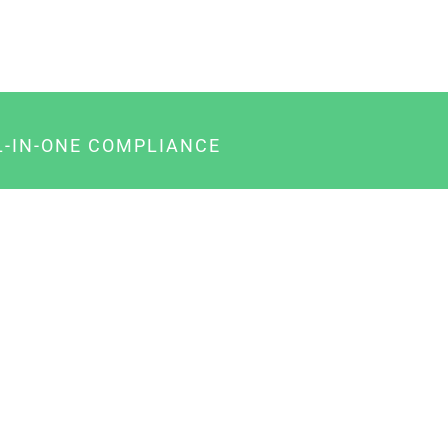
L-IN-ONE COMPLIANCE
gency-Paket für Agenturen
usiness-Paket für Unternehmer