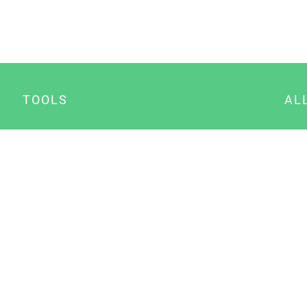
TOOLS
AL
Datenschutz Generator
A
Impressum Generator
B
Datenschutz Manager
Consent Manager
Content Marketing Manager
NewsAI WordPress Plugin