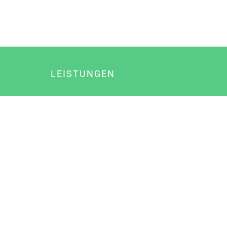
LEISTUNGEN
Online Marketing
Content Marketing
Content Marketing Abos
Content Marketing für Ärzte
Suchmaschinenoptimierung
Social Media Marketing