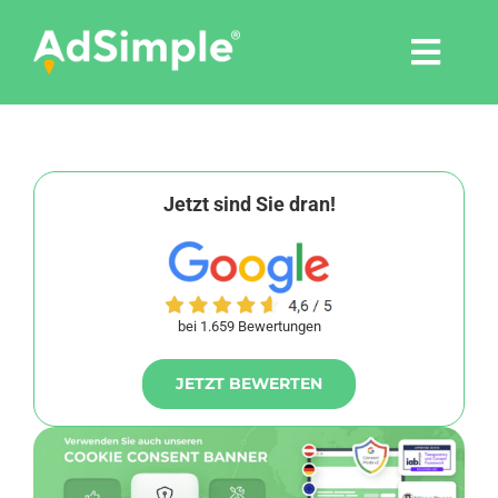
Skip
to
Togg
content
Navi
Leistungen
Tools
Jetzt sind Sie dran!
Pressemitteilungen
bei 1.659 Bewertungen
Shop
JETZT BEWERTEN
Agentur
Blog