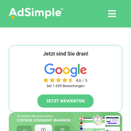
Skip
to
Togg
content
Navi
Leistungen
Tools
Jetzt sind Sie dran!
Pressemitteilungen
bei 1.659 Bewertungen
Shop
JETZT BEWERTEN
Agentur
Blog