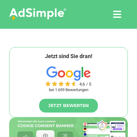
Skip
to
Togg
content
Navi
Leistungen
Tools
Jetzt sind Sie dran!
Pressemitteilungen
bei 1.659 Bewertungen
Shop
JETZT BEWERTEN
Agentur
Blog