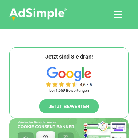
Skip
to
Togg
content
Navi
Leistungen
Tools
Jetzt sind Sie dran!
Pressemitteilungen
bei 1.659 Bewertungen
Shop
JETZT BEWERTEN
Agentur
Blog