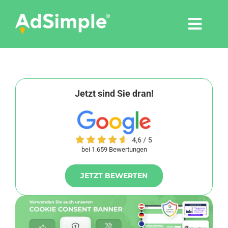
Skip
to
Togg
content
Navi
Leistungen
Tools
Jetzt sind Sie dran!
Pressemitteilungen
bei 1.659 Bewertungen
Shop
JETZT BEWERTEN
Agentur
Blog