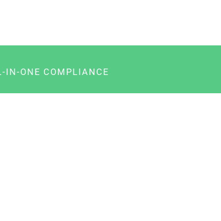
L-IN-ONE COMPLIANCE
gency-Paket für Agenturen
usiness-Paket für Unternehmer