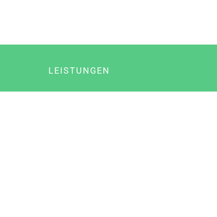
LEISTUNGEN
Online Marketing
Content Marketing
Content Marketing Abos
Content Marketing für Ärzte
Suchmaschinenoptimierung
Social Media Marketing