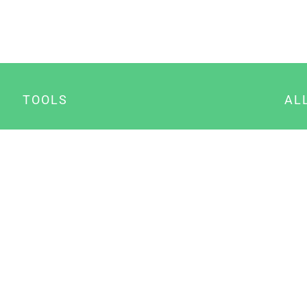
TOOLS
AL
Datenschutz Generator
A
Impressum Generator
B
Datenschutz Manager
Consent Manager
Content Marketing Manager
NewsAI WordPress Plugin