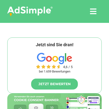
Skip
to
Togg
content
Navi
Leistungen
Tools
Jetzt sind Sie dran!
Pressemitteilungen
bei 1.659 Bewertungen
Shop
JETZT BEWERTEN
Agentur
Blog