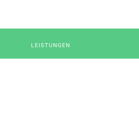
LEISTUNGEN
Online Marketing
Content Marketing
Content Marketing Abos
Content Marketing für Ärzte
Suchmaschinenoptimierung
Social Media Marketing