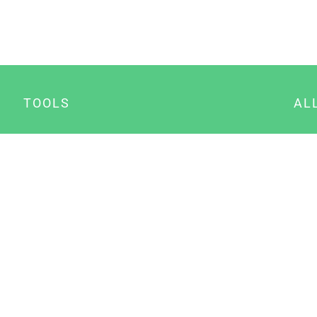
TOOLS
AL
Datenschutz Generator
A
Impressum Generator
B
Datenschutz Manager
Consent Manager
Content Marketing Manager
NewsAI WordPress Plugin