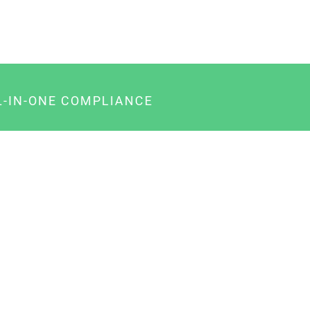
L-IN-ONE COMPLIANCE
gency-Paket für Agenturen
usiness-Paket für Unternehmer