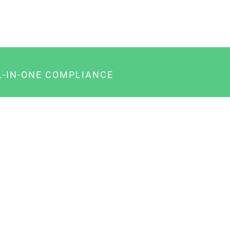
L-IN-ONE COMPLIANCE
gency-Paket für Agenturen
usiness-Paket für Unternehmer