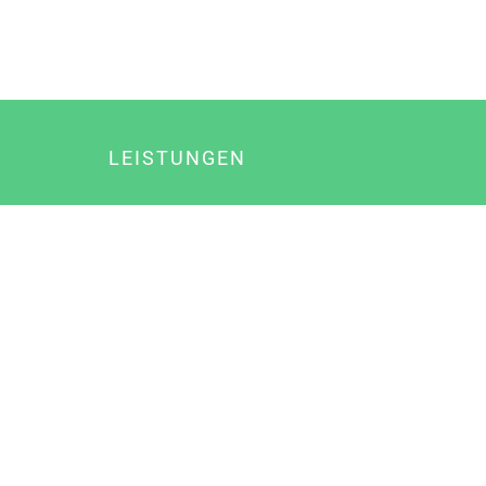
LEISTUNGEN
Online Marketing
Content Marketing
Content Marketing Abos
Content Marketing für Ärzte
Suchmaschinenoptimierung
Social Media Marketing