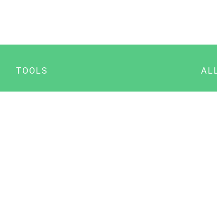
TOOLS
AL
Datenschutz Generator
A
Impressum Generator
B
Datenschutz Manager
Consent Manager
Content Marketing Manager
NewsAI WordPress Plugin