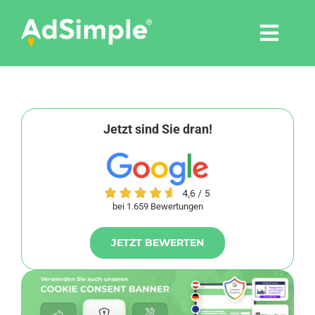
Skip
to
Togg
content
Navi
Leistungen
Tools
Jetzt sind Sie dran!
Pressemitteilungen
bei 1.659 Bewertungen
Shop
JETZT BEWERTEN
Agentur
Blog