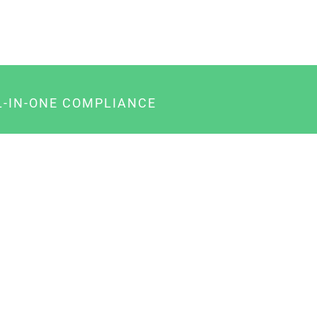
L-IN-ONE COMPLIANCE
gency-Paket für Agenturen
usiness-Paket für Unternehmer