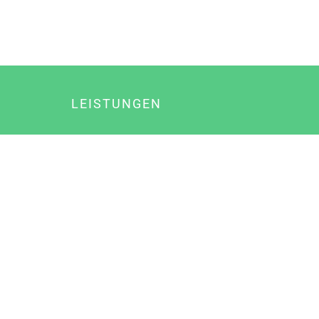
LEISTUNGEN
Online Marketing
Content Marketing
Content Marketing Abos
Content Marketing für Ärzte
Suchmaschinenoptimierung
Social Media Marketing