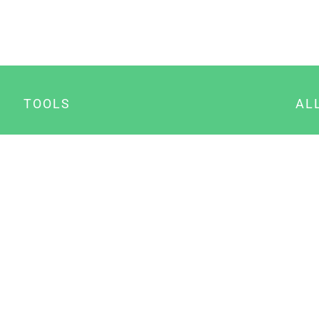
TOOLS
AL
Datenschutz Generator
A
Impressum Generator
B
Datenschutz Manager
Consent Manager
Content Marketing Manager
NewsAI WordPress Plugin