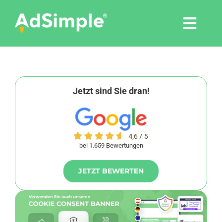
Skip
to
Togg
content
Navi
Leistungen
Tools
Jetzt sind Sie dran!
Pressemitteilungen
bei 1.659 Bewertungen
Shop
JETZT BEWERTEN
Agentur
Blog