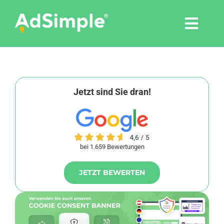
Skip
to
Togg
content
Navi
Leistungen
Tools
Jetzt sind Sie dran!
Pressemitteilungen
bei 1.659 Bewertungen
Shop
JETZT BEWERTEN
Agentur
Blog