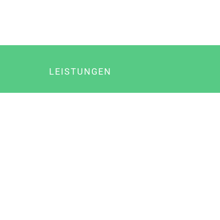
LEISTUNGEN
Online Marketing
Content Marketing
Content Marketing Abos
Content Marketing für Ärzte
Suchmaschinenoptimierung
Social Media Marketing