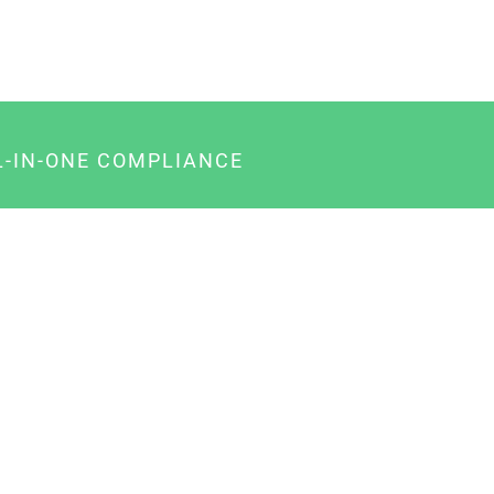
L-IN-ONE COMPLIANCE
gency-Paket für Agenturen
usiness-Paket für Unternehmer