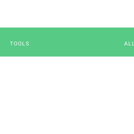
TOOLS
AL
Datenschutz Generator
A
Impressum Generator
B
Datenschutz Manager
Consent Manager
Content Marketing Manager
NewsAI WordPress Plugin