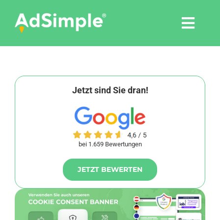
Skip
to
Togg
content
Navi
Leistungen
Tools
Jetzt sind Sie dran!
Pressemitteilungen
bei 1.659 Bewertungen
Shop
JETZT BEWERTEN
Agentur
Blog