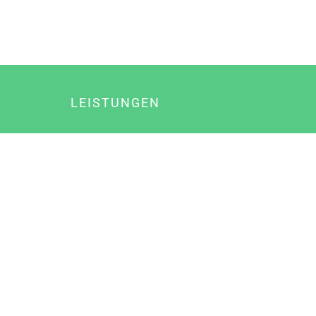
LEISTUNGEN
Online Marketing
Content Marketing
Content Marketing Abos
Content Marketing für Ärzte
Suchmaschinenoptimierung
Social Media Marketing