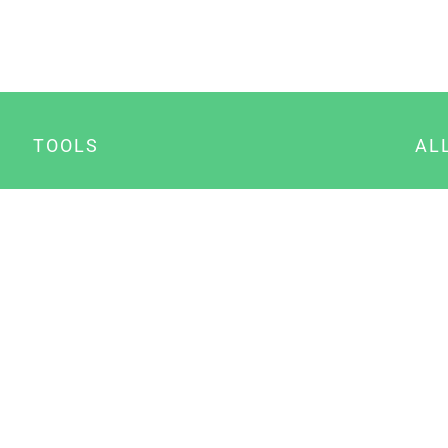
TOOLS
AL
Datenschutz Generator
A
Impressum Generator
B
Datenschutz Manager
Consent Manager
Content Marketing Manager
NewsAI WordPress Plugin