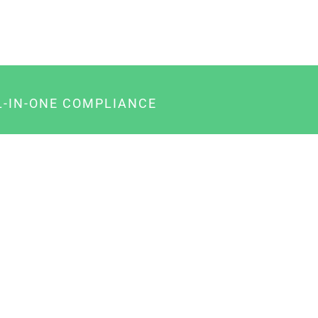
L-IN-ONE COMPLIANCE
gency-Paket für Agenturen
usiness-Paket für Unternehmer