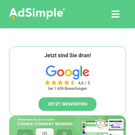
Skip
to
Togg
content
Navi
Leistungen
Tools
Jetzt sind Sie dran!
Pressemitteilungen
bei 1.659 Bewertungen
Shop
JETZT BEWERTEN
Agentur
Blog