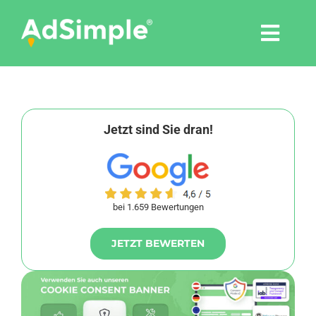
Skip
to
Togg
content
Navi
Leistungen
Tools
Jetzt sind Sie dran!
Pressemitteilungen
bei 1.659 Bewertungen
Shop
JETZT BEWERTEN
Agentur
Blog