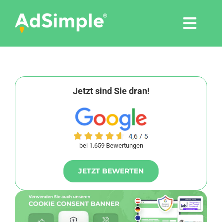
Skip
to
Togg
content
Navi
Leistungen
Tools
Jetzt sind Sie dran!
Pressemitteilungen
bei 1.659 Bewertungen
Shop
JETZT BEWERTEN
Agentur
Blog