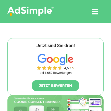
Skip
to
Togg
content
Navi
Leistungen
Tools
Jetzt sind Sie dran!
Pressemitteilungen
bei 1.659 Bewertungen
Shop
JETZT BEWERTEN
Agentur
Blog