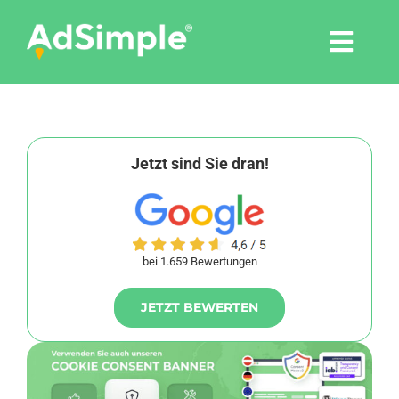
Skip
to
Togg
content
Navi
Leistungen
Tools
Jetzt sind Sie dran!
Pressemitteilungen
bei 1.659 Bewertungen
Shop
JETZT BEWERTEN
Agentur
Blog