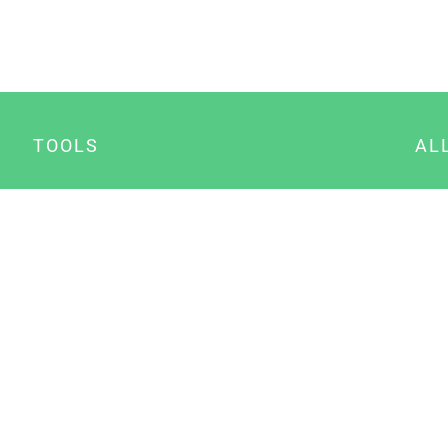
TOOLS
AL
Datenschutz Generator
A
Impressum Generator
B
Datenschutz Manager
Consent Manager
Content Marketing Manager
NewsAI WordPress Plugin