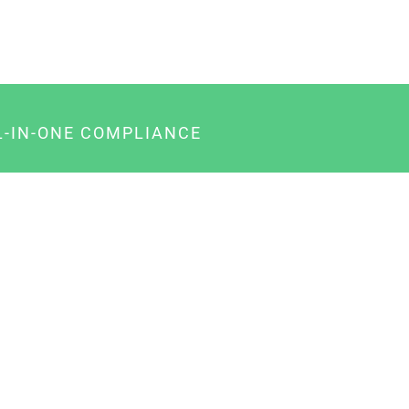
L-IN-ONE COMPLIANCE
gency-Paket für Agenturen
usiness-Paket für Unternehmer