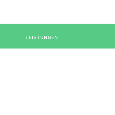
LEISTUNGEN
Online Marketing
Content Marketing
Content Marketing Abos
Content Marketing für Ärzte
Suchmaschinenoptimierung
Social Media Marketing