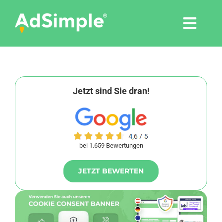
Skip
to
Togg
content
Navi
Leistungen
Tools
Jetzt sind Sie dran!
Pressemitteilungen
bei 1.659 Bewertungen
Shop
JETZT BEWERTEN
Agentur
Blog