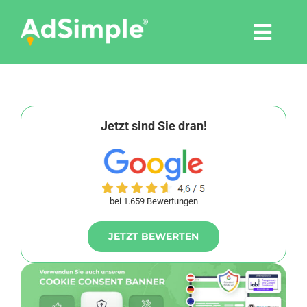
Skip
to
Togg
content
Navi
Leistungen
Tools
Jetzt sind Sie dran!
Pressemitteilungen
bei 1.659 Bewertungen
Shop
JETZT BEWERTEN
Agentur
Blog