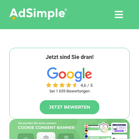
Skip
to
Togg
content
Navi
Leistungen
Tools
Jetzt sind Sie dran!
Pressemitteilungen
bei 1.659 Bewertungen
Shop
JETZT BEWERTEN
Agentur
Blog