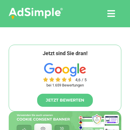
Skip
to
Togg
content
Navi
Leistungen
Tools
Jetzt sind Sie dran!
Pressemitteilungen
bei 1.659 Bewertungen
Shop
JETZT BEWERTEN
Agentur
Blog