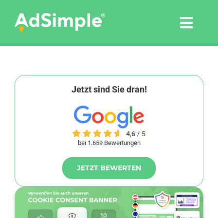
Skip
to
Togg
content
Navi
Leistungen
Tools
Jetzt sind Sie dran!
Pressemitteilungen
bei 1.659 Bewertungen
Shop
JETZT BEWERTEN
Agentur
Blog