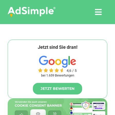
Skip
to
Togg
content
Navi
Leistungen
Tools
Jetzt sind Sie dran!
Pressemitteilungen
bei 1.659 Bewertungen
Shop
JETZT BEWERTEN
Agentur
Blog