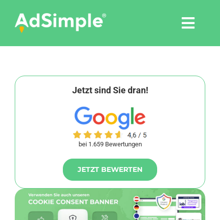
Skip
to
Togg
content
Navi
Leistungen
Tools
Jetzt sind Sie dran!
Pressemitteilungen
bei 1.659 Bewertungen
Shop
JETZT BEWERTEN
Agentur
Blog