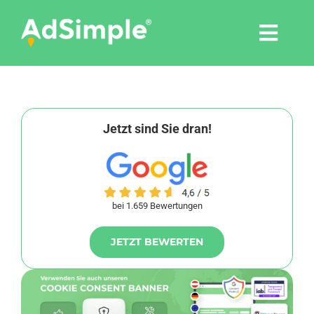
Skip
to
Togg
content
Navi
Leistungen
Tools
Jetzt sind Sie dran!
Pressemitteilungen
bei 1.659 Bewertungen
Shop
JETZT BEWERTEN
Agentur
Blog