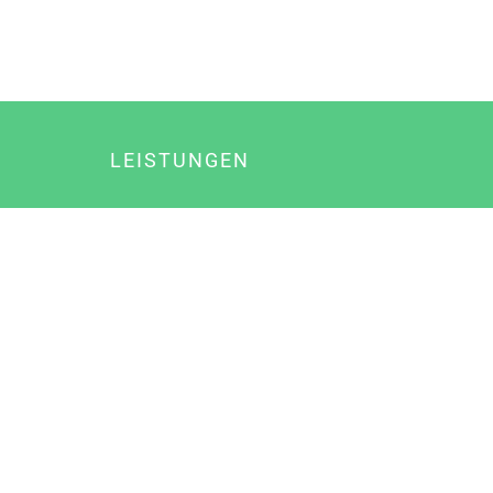
LEISTUNGEN
Online Marketing
Content Marketing
Content Marketing Abos
Content Marketing für Ärzte
Suchmaschinenoptimierung
Social Media Marketing