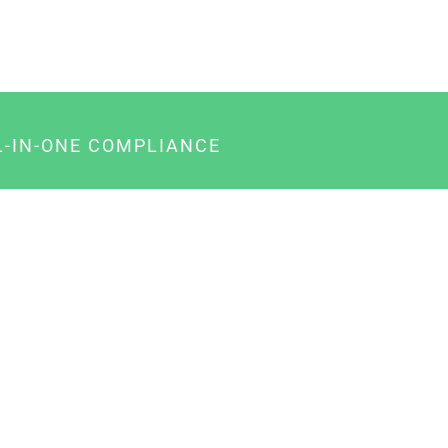
L-IN-ONE COMPLIANCE
gency-Paket für Agenturen
usiness-Paket für Unternehmer