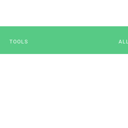
TOOLS
AL
Datenschutz Generator
A
Impressum Generator
B
Datenschutz Manager
Consent Manager
Content Marketing Manager
NewsAI WordPress Plugin