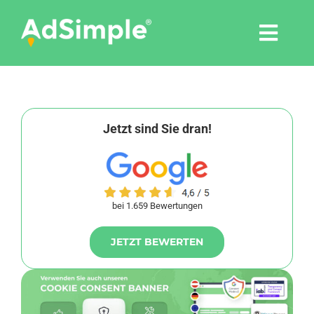
Skip
to
Togg
content
Navi
Leistungen
Tools
Jetzt sind Sie dran!
Pressemitteilungen
bei 1.659 Bewertungen
Shop
JETZT BEWERTEN
Agentur
Blog